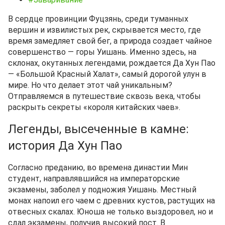
В сердце провинции Фуцзянь, среди туманных
вершин и извилистых рек, скрывается место, где
время замедляет свой бег, а природа создает чайное
совершенство — горы Уишань. Именно здесь, на
склонах, окутанных легендами, рождается Да Хун Пао
— «Большой Красный Халат», самый дорогой улун в
мире. Но что делает этот чай уникальным?
Отправляемся в путешествие сквозь века, чтобы
раскрыть секреты «короля китайских чаев».
Легенды, высеченные в камне:
история Да Хун Пао
Согласно преданию, во времена династии Мин
студент, направлявшийся на императорские
экзамены, заболел у подножия Уишань. Местный
монах напоил его чаем с древних кустов, растущих на
отвесных скалах. Юноша не только выздоровел, но и
сдал экзамены, получив высокий пост. В