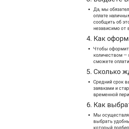
Да, мы обязател
оплате наличны
сообщить об эт
независимо от 
4. Как офор
Чтобы оформить
количеством — 
сможете оплатит
5. Сколько ж
Средний срок в
заявками и ста
временной пери
6. Как выбр
Мы осуществляе
выбрать удобный
который подбер