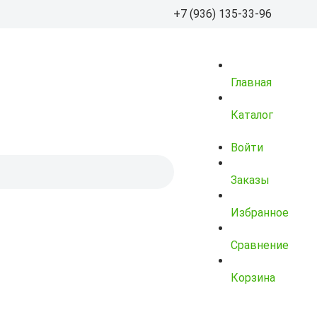
+7 (936) 135-33-96
+7 (936) 135-
Главная
info@kitayskiy-chay
Пн-Вс: 9.00 – 20.00
Каталог
улица Маршала Баг
Войти
4 (Пункт выдачи)
Заказы
Избранное
Сравнение
Корзина