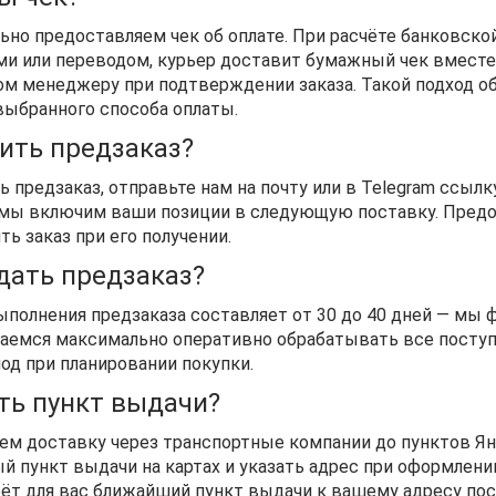
ьно предоставляем чек об оплате. При расчёте банковской
ми или переводом, курьер доставит бумажный чек вместе 
ом менеджеру при подтверждении заказа. Такой подход о
выбранного способа оплаты.
мить предзаказ?
 предзаказ, отправьте нам на почту или в Telegram ссы
мы включим ваши позиции в следующую поставку. Предоп
ь заказ при его получении.
дать предзаказ?
ыполнения предзаказа составляет от 30 до 40 дней — мы
раемся максимально оперативно обрабатывать все поступ
од при планировании покупки.
ать пункт выдачи?
м доставку через транспортные компании до пунктов Я
 пункт выдачи на картах и указать адрес при оформлении
ёт для вас ближайший пункт выдачи к вашему адресу посл