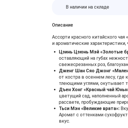
В наличии на складе
Описание
Ассорти красного китайского чая
и ароматические характеристики, 
Цзинь Цзюнь Мэй «Золотые б
оставляющий на губах нежност
свежесрезанных роз, благоуха
Дженг Шан Сяо Джонг «Малень
от костра в осеннем лесу, где
тлеющими углями, окутывает т
Дъен Хонг «Красный чай Юньн
цветущий сад, наполненный аро
рассвете, пробуждающие прир
Тьси Мэн «Великие врата»:
Вку
Аромат с оттенками сухофрукто
вкус.