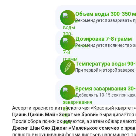
Объем воды 300-350 
Рекомендуется заваривать п
Дозировка 7-8 грамм
Рекомендуется количество за
Температура воды 90-
При первой и второй заварке
Время заваривания 30-
Добавлять 10-15 сек при ка
Ассорти красного китайского чая «Красный квартет
Цзинь Цзюнь Мэй «Золотые брови»
выращивается в 
После сбора почки окисляются, а затем обжариваютс
Дженг Шан Сяо Джонг «Маленькое семечко с прав
полного высушивания форма листьев напоминает то