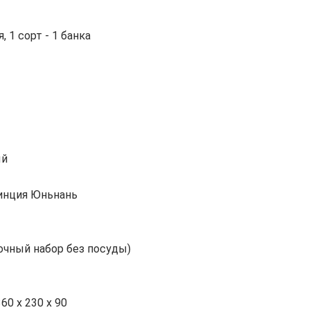
, 1 сорт - 1 банка
ый
инция Юньнань
очный набор без посуды)
360 х 230 х 90