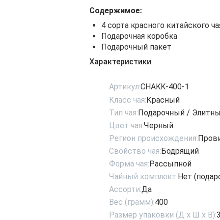
Содержимое:
4 сорта красного китайского чая
Подарочная коробка
Подарочный пакет
Характеристики
Артикул:
CHAKK-400-1
Класс чая:
Красный
Тип чая:
Подарочный / Элитн
Цвет чая:
Черный
Регион происхождения:
Пров
Свойство чая:
Бодрящий
Форма чая:
Рассыпной
Чайный комплект:
Нет (подар
Ассорти:
Да
Вес (грамм):
400
Размер упаковки (Д х Ш х В):