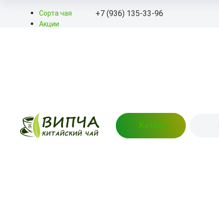
+7 (936) 135-33-96
Сорта чая
Акции
Блог
+7 (936) 135-33-96
О нас
Доставка
info@kitayskiy-chay.ru
Оплата
Контакты
Пн-Вс: 9.00 – 20.00
улица Маршала Баграмяна
4 (Пункт выдачи)
Каталог