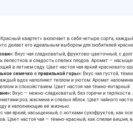
 «Красный квартет» включает в себя четыре сорта, кажды
что делает его идеальным выбором для любителей красног
рови»:
Вкус чая сладковатый, фруктово-цветочный, с долг
ь лепестков и сладость спелых плодов. Аромат — насыще
ющий в летнем саду. Цвет настоя чая яркий красновато-
кое семечко с правильной горы»:
Вкус чая густой, тём
 каждый вдох наполняет теплом и уютом. Аромат напомин
еплом и спокойствием. Цвет настоя чая тёмно-янтарный
аня»:
Вкус — нежно-сладковатый, без горечи и терпкости
матами роз, жасмина и спелых яблок. Цвет чайного насто
оду и наполняющие её жизнью.
с чая яркий, насыщенный, с нотками сухофруктов, как ос
в. Цвет настоя чая — тёмно-красный, как спелая вишня, в